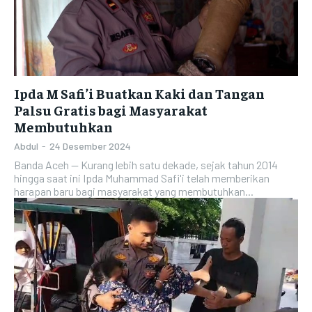
Ipda M Safi’i Buatkan Kaki dan Tangan
Palsu Gratis bagi Masyarakat
Membutuhkan
Abdul
-
24 Desember 2024
Banda Aceh — Kurang lebih satu dekade, sejak tahun 2014
hingga saat ini Ipda Muhammad Safi'i telah memberikan
harapan baru bagi masyarakat yang membutuhkan...