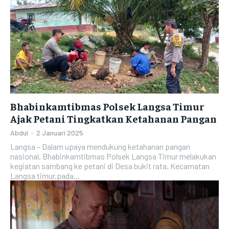
Bhabinkamtibmas Polsek Langsa Timur
Ajak Petani Tingkatkan Ketahanan Pangan
Abdul
-
2 Januari 2025
Langsa – Dalam upaya mendukung ketahanan pangan
nasional, Bhabinkamtibmas Polsek Langsa Timur melakukan
kegiatan sambang ke petani di Desa bukit rata, Kecamatan
Langsa timur,pada...