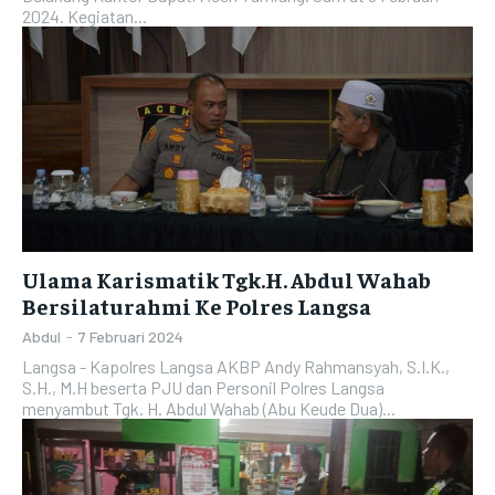
2024. Kegiatan...
Ulama Karismatik Tgk.H. Abdul Wahab
Bersilaturahmi Ke Polres Langsa
Abdul
-
7 Februari 2024
Langsa - Kapolres Langsa AKBP Andy Rahmansyah, S.I.K.,
S.H., M.H beserta PJU dan Personil Polres Langsa
menyambut Tgk. H. Abdul Wahab (Abu Keude Dua)...