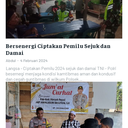
Bersenergi Ciptakan Pemilu Sejuk dan
Damai
Abdul
-
4 Februari 2024
Langsa - Ciptakan Pemilu 2024 sejuk dan damai TNI - Polri
besernegi menjaga kondisi kamtibmas aman dan kondusif
dan cegah guntibmas di wilkum Polsek...