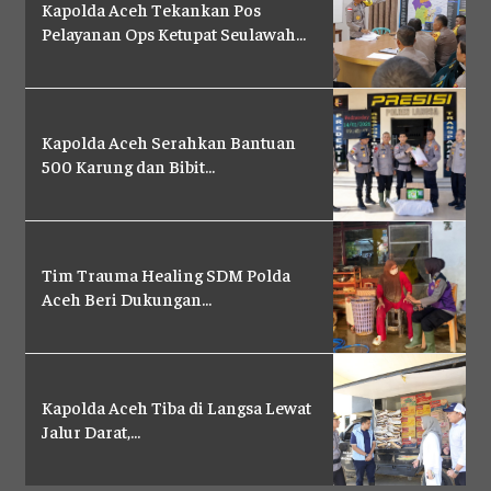
PENSAT
PENSAT
Kapolda Aceh Tekankan Pos
PENSAT
PENSAT
Pelayanan Ops Ketupat Seulawah...
SATKER
SATKER
SATKER
SATKER
POLRES
POLRES
POLRES
POLRES
LAYANAN MASYARAKAT
LAYANAN MASYARAKAT
Kapolda Aceh Serahkan Bantuan
LAYANAN MASYARAKAT
LAYANAN MASYARAKAT
500 Karung dan Bibit...
KONTAK
KONTAK
KONTAK
KONTAK
PENSAT
PENSAT
PENSAT
PENSAT
Tim Trauma Healing SDM Polda
PPID
PPID
Aceh Beri Dukungan...
PPID
PPID
POLRI TV
POLRI TV
POLRI TV
POLRI TV
MAJALAH TBN
MAJALAH TBN
MAJALAH TBN
MAJALAH TBN
Kapolda Aceh Tiba di Langsa Lewat
Jalur Darat,...
SATKER
SATKER
SATKER
SATKER