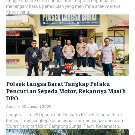
tinggi kepada Polres Langsa atas respons cepat dalam
menangani kasus pemukulan yang menimpa anak mereka.
Kasus yang...
Polsek Langsa Barat Tangkap Pelaku
Pencurian Sepeda Motor, Rekannya Masih
DPO
Abdul
-
30 Januari 2025
Langsa – Tim 29 Opsnal Unit Reskrim Polsek Langsa Barat
berhasil mengungkap kasus pencurian dengan pemberatan
(Curat) yang terjadi di Gampong Sungai Pauh, Kecamatan...