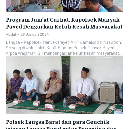
Program Jum’at Curhat, Kapolsek Manyak
Payed Dengarkan Keluh Kesah Masyarakat
Abdul
-
26 Januari 2024
Langsa – Kapolsek Manyak Payed AKP Jamaluddin Nasution,
SH yang diwakili oleh Kanit Binmas Polsek Manyak Payed
Aipda Wagiman, SH mendengarkan keluh kesah masyarakat...
Polsek Langsa Barat dan para Geuchik
jajaran Langsa Barat gelar Pengajian dan