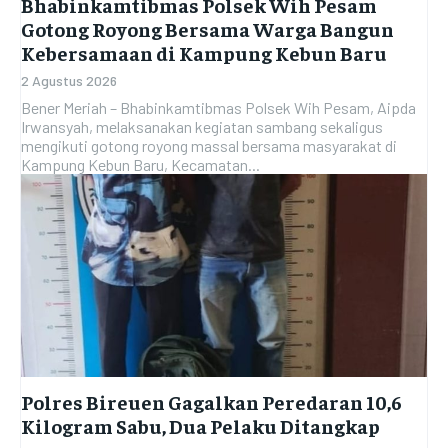
Bhabinkamtibmas Polsek Wih Pesam
Gotong Royong Bersama Warga Bangun
Kebersamaan di Kampung Kebun Baru
2 Agustus 2026
Bener Meriah – Bhabinkamtibmas Polsek Wih Pesam, Aipda
Irwansyah, melaksanakan kegiatan sambang sekaligus
mengikuti gotong royong massal bersama masyarakat di
Kampung Kebun Baru, Kecamatan...
Polres Bireuen Gagalkan Peredaran 10,6
Kilogram Sabu, Dua Pelaku Ditangkap