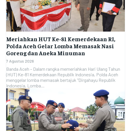
SATKER
SATKER
SATKER
SATKER
POLRES
POLRES
POLRES
POLRES
LAYANAN MASYARAKAT
LAYANAN MASYARAKAT
LAYANAN MASYARAKAT
LAYANAN MASYARAKAT
KONTAK
KONTAK
Meriahkan HUT Ke-81 Kemerdekaan RI,
KONTAK
KONTAK
Polda Aceh Gelar Lomba Memasak Nasi
Goreng dan Aneka Minuman
PENSAT
PENSAT
PENSAT
PENSAT
7 Agustus 2026
PPID
PPID
Banda Aceh – Dalam rangka memeriahkan Hari Ulang Tahun
PPID
PPID
(HUT) Ke-81 Kemerdekaan Republik Indonesia, Polda Aceh
POLRI TV
POLRI TV
menggelar lomba memasak bertajuk "Dirgahayu Republik
POLRI TV
POLRI TV
Indonesia, Lomba...
MAJALAH TBN
MAJALAH TBN
MAJALAH TBN
MAJALAH TBN
SATKER
SATKER
SATKER
SATKER
IDWASDA
IDWASDA
IDWASDA
IDWASDA