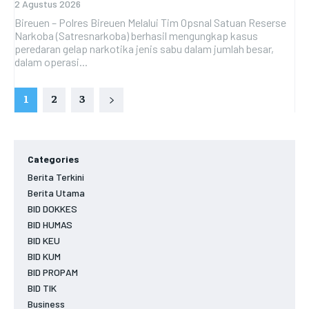
2 Agustus 2026
Bireuen – Polres Bireuen Melalui Tim Opsnal Satuan Reserse
Narkoba (Satresnarkoba) berhasil mengungkap kasus
peredaran gelap narkotika jenis sabu dalam jumlah besar,
dalam operasi...
1
2
3
Categories
Berita Terkini
Berita Utama
BID DOKKES
BID HUMAS
BID KEU
BID KUM
BID PROPAM
BID TIK
Business