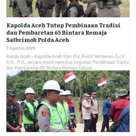
RO LOG
RO LOG
RO LOG
RO LOG
RO OPS
RO OPS
RO OPS
RO OPS
RO RENA
RO RENA
Kapolda Aceh Tutup Pembinaan Tradisi
RO RENA
RO RENA
dan Pembaretan 65 Bintara Remaja
RO SDM
RO SDM
Satbrimob Polda Aceh
RO SDM
RO SDM
BID HUMAS
BID HUMAS
7 Agustus 2026
BID HUMAS
BID HUMAS
Banda Aceh – Kapolda Aceh Irjen Pol. Ruddi Setiawan, S.I.K.,
BID PROPAM
BID PROPAM
S.H., M.H., secara resmi menutup kegiatan Pembinaan Tradisi
BID PROPAM
BID PROPAM
dan Pembaretan 65 Bintara Remaja Satuan...
BID DOKKES
BID DOKKES
BID DOKKES
BID DOKKES
POLRES
POLRES
POLRES
POLRES
POLRESTA
POLRESTA
POLRESTA
POLRESTA
POLRES ACEH BESAR
POLRES ACEH BESAR
POLRES ACEH BESAR
POLRES ACEH BESAR
POLRES PIDIE
POLRES PIDIE
POLRES PIDIE
POLRES PIDIE