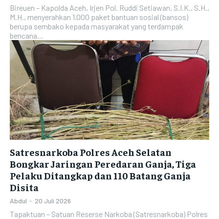
Bireuen – Kapolda Aceh, Irjen Pol. Ruddi Setiawan, S.I.K., S.H.,
M.H., menyerahkan 1.000 paket bantuan sosial (bansos)
berupa sembako kepada masyarakat yang terdampak
bencana...
Satresnarkoba Polres Aceh Selatan
Bongkar Jaringan Peredaran Ganja, Tiga
Pelaku Ditangkap dan 110 Batang Ganja
Disita
Abdul
-
20 Juli 2026
Tapaktuan – Satuan Reserse Narkoba (Satresnarkoba) Polres