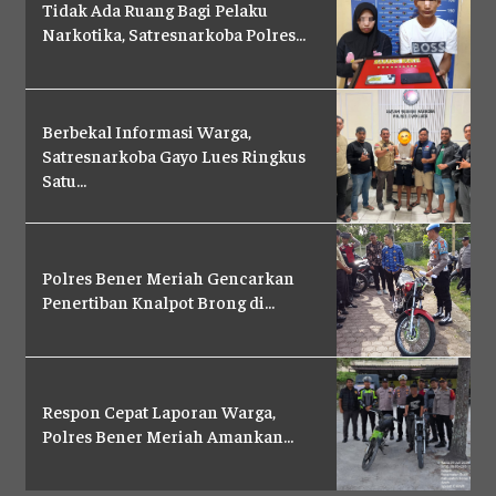
Tidak Ada Ruang Bagi Pelaku
PENSAT
PENSAT
Narkotika, Satresnarkoba Polres...
PENSAT
PENSAT
SATKER
SATKER
SATKER
SATKER
POLRES
POLRES
POLRES
POLRES
Berbekal Informasi Warga,
LAYANAN MASYARAKAT
LAYANAN MASYARAKAT
Satresnarkoba Gayo Lues Ringkus
LAYANAN MASYARAKAT
LAYANAN MASYARAKAT
Satu...
KONTAK
KONTAK
KONTAK
KONTAK
PENSAT
PENSAT
Polres Bener Meriah Gencarkan
PENSAT
PENSAT
Penertiban Knalpot Brong di...
PPID
PPID
PPID
PPID
POLRI TV
POLRI TV
POLRI TV
POLRI TV
MAJALAH TBN
MAJALAH TBN
Respon Cepat Laporan Warga,
MAJALAH TBN
MAJALAH TBN
Polres Bener Meriah Amankan...
SATKER
SATKER
SATKER
SATKER