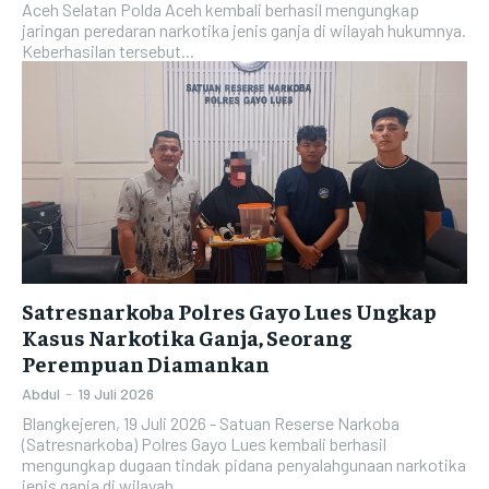
Aceh Selatan Polda Aceh kembali berhasil mengungkap
jaringan peredaran narkotika jenis ganja di wilayah hukumnya.
Keberhasilan tersebut...
Satresnarkoba Polres Gayo Lues Ungkap
Kasus Narkotika Ganja, Seorang
Perempuan Diamankan
Abdul
-
19 Juli 2026
Blangkejeren, 19 Juli 2026 - Satuan Reserse Narkoba
(Satresnarkoba) Polres Gayo Lues kembali berhasil
mengungkap dugaan tindak pidana penyalahgunaan narkotika
jenis ganja di wilayah...