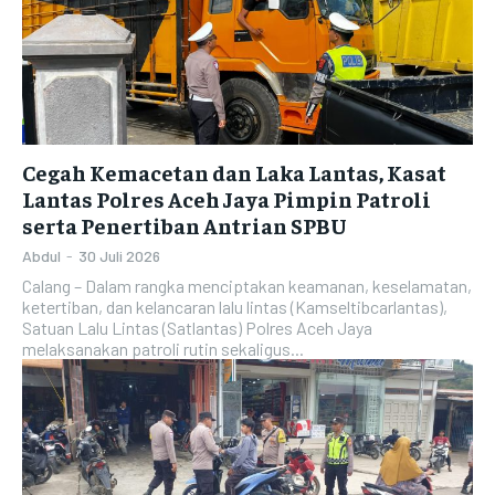
Cegah Kemacetan dan Laka Lantas, Kasat
Lantas Polres Aceh Jaya Pimpin Patroli
serta Penertiban Antrian SPBU
Abdul
-
30 Juli 2026
Calang – Dalam rangka menciptakan keamanan, keselamatan,
ketertiban, dan kelancaran lalu lintas (Kamseltibcarlantas),
Satuan Lalu Lintas (Satlantas) Polres Aceh Jaya
melaksanakan patroli rutin sekaligus...