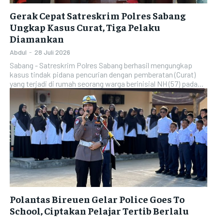
Gerak Cepat Satreskrim Polres Sabang
Ungkap Kasus Curat, Tiga Pelaku
Diamankan
Abdul
-
28 Juli 2026
Sabang - Satreskrim Polres Sabang berhasil mengungkap
kasus tindak pidana pencurian dengan pemberatan (Curat)
yang terjadi di rumah seorang warga berinisial NH (57) pada...
Polantas Bireuen Gelar Police Goes To
School, Ciptakan Pelajar Tertib Berlalu