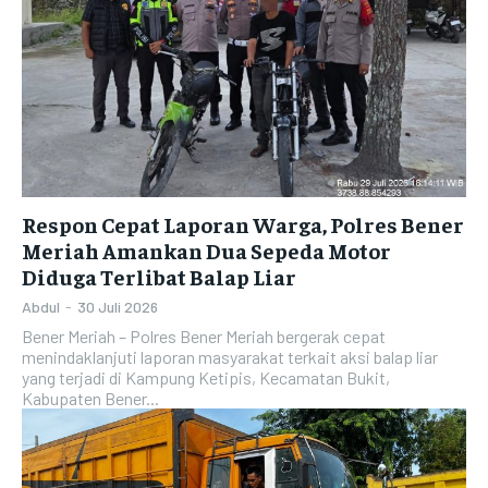
Respon Cepat Laporan Warga, Polres Bener
Meriah Amankan Dua Sepeda Motor
Diduga Terlibat Balap Liar
Abdul
-
30 Juli 2026
Bener Meriah – Polres Bener Meriah bergerak cepat
menindaklanjuti laporan masyarakat terkait aksi balap liar
yang terjadi di Kampung Ketipis, Kecamatan Bukit,
Kabupaten Bener...