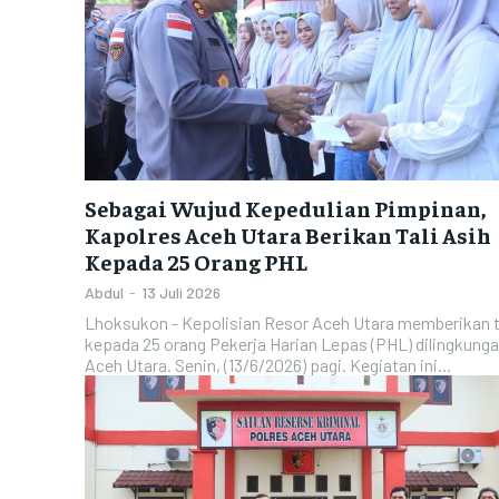
POLRES BIREUEN
POLRES BIREUEN
POLRES ACEH UTARA
POLRES ACEH UTARA
POLRES ACEH TIMUR
POLRES ACEH TIMUR
POLRES ACEH TENGGARA
POLRES ACEH TENGGARA
POLRES ACEH SELATAN
POLRES ACEH SELATAN
Sebagai Wujud Kepedulian Pimpinan,
Kapolres Aceh Utara Berikan Tali Asih
POLRES ACEH BARAT
POLRES ACEH BARAT
Kepada 25 Orang PHL
POLRES NAGAN RAYA
POLRES NAGAN RAYA
Abdul
-
13 Juli 2026
POLRES ACEH JAYA
POLRES ACEH JAYA
Lhoksukon - Kepolisian Resor Aceh Utara memberikan ta
kepada 25 orang Pekerja Harian Lepas (PHL) dilingkunga
POLRES GAYO LUES
POLRES GAYO LUES
Aceh Utara. Senin, (13/6/2026) pagi. Kegiatan ini...
POLRES ACEH TENGAH
POLRES ACEH TENGAH
POLRES ACEH TAMIANG
POLRES ACEH TAMIANG
POLRES ACEH SINGKIL
POLRES ACEH SINGKIL