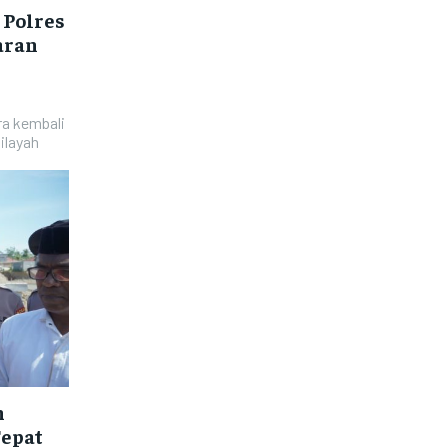
 Polres
aran
a kembali
ilayah
n
Tepat