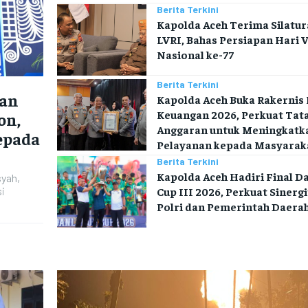
Berita Terkini
Kapolda Aceh Terima Silatu
LVRI, Bahas Persiapan Hari 
Nasional ke-77
Berita Terkini
nan
Kapolda Aceh Buka Rakernis 
Keuangan 2026, Perkuat Tata
on,
Anggaran untuk Meningkatk
epada
Pelayanan kepada Masyarak
Berita Terkini
Kapolda Aceh Hadiri Final D
syah,
Cup III 2026, Perkuat Sinerg
i
Polri dan Pemerintah Daera