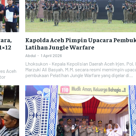
ara,
Kapolda Aceh Pimpin Upacara Pembu
1×12
Latihan Jungle Warfare
Abdul
-
1 April 2026
Lhoksukon - Kepala Kepolisian Daerah Aceh Irjen. Pol. 
Marzuki Ali Basyah, M.M. secara resmi memimpin upac
res Aceh
pembukaan Pelatihan Jungle Warfare yang digelar di...
tor
.