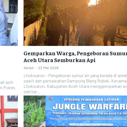
Gemparkan Warga, Pengeboran Sumur
Aceh Utara Semburkan Api
Abdul
-
22 Mei 2026
Lhoksukon - Pengeboran sumur air yang berada di area
sawit dan persawahan Gampong Blang Rubek, Kecama
li asih
Lhoksukon, Kabupaten Aceh Utara menggemparkan w
n Polres
sekitar...