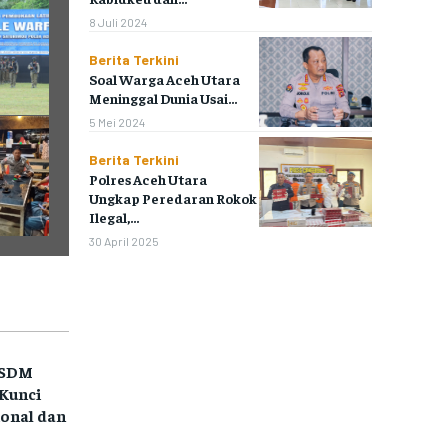
POLRES
POLRES
8 Juli 2024
Berita Terkini
LAYANAN MASYARAKAT
LAYANAN MASYARAKAT
Soal Warga Aceh Utara
Meninggal Dunia Usai...
KONTAK
KONTAK
5 Mei 2024
Berita Terkini
PENSAT
PENSAT
Polres Aceh Utara
Ungkap Peredaran Rokok
PPID
PPID
Ilegal,...
30 April 2025
POLRI TV
POLRI TV
MAJALAH TBN
MAJALAH TBN
SATKER
SATKER
 SDM
IDWASDA
IDWASDA
Kunci
ional dan
RO LOG
RO LOG