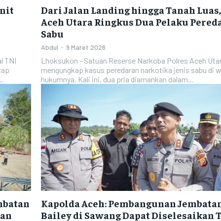
nit
Dari Jalan Landing hingga Tanah Luas,
Aceh Utara Ringkus Dua Pelaku Pered
Sabu
Abdul
-
9 Maret 2026
l TNI
Lhoksukon - Satuan Reserse Narkoba Polres Aceh Utar
tap
mengungkap kasus peredaran narkotika jenis sabu di w
..
hukumnya. Kali ini, dua pria diamankan dalam...
mbatan
Kapolda Aceh: Pembangunan Jembata
han
Bailey di Sawang Dapat Diselesaikan 