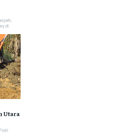
Basyah,
y di
h Utara
Polri