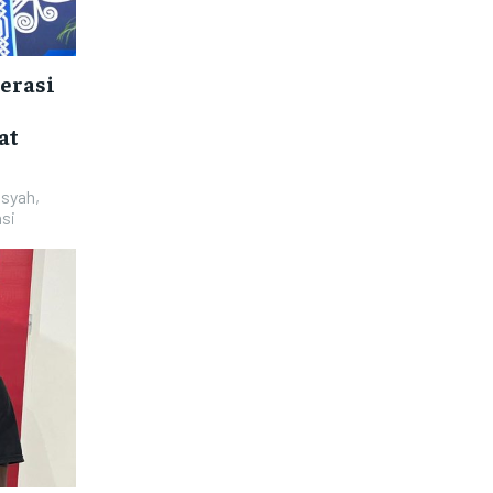
erasi
at
asyah,
si