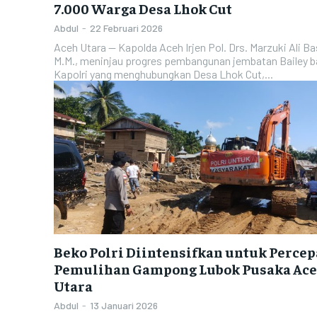
7.000 Warga Desa Lhok Cut
Abdul
-
22 Februari 2026
Aceh Utara — Kapolda Aceh Irjen Pol. Drs. Marzuki Ali Ba
M.M., meninjau progres pembangunan jembatan Bailey 
Kapolri yang menghubungkan Desa Lhok Cut,...
Beko Polri Diintensifkan untuk Perce
Pemulihan Gampong Lubok Pusaka Ac
Utara
Abdul
-
13 Januari 2026