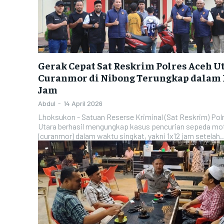
POLRES ACEH TAMIANG
POLRES ACEH TAMIANG
POLRES KOTA LANGSA
POLRES KOTA LANGSA
POLRES KOTA LHOKSEUMAWE
POLRES KOTA LHOKSEUMAWE
Gerak Cepat Sat Reskrim Polres Aceh Ut
POLRES KOTA SABANG
POLRES KOTA SABANG
Curanmor di Nibong Terungkap dalam 
Jam
POLRES SIMEULUE
POLRES SIMEULUE
Abdul
-
14 April 2026
POLRES SUBULUSSALAM
POLRES SUBULUSSALAM
Lhoksukon - Satuan Reserse Kriminal (Sat Reskrim) Pol
Utara berhasil mengungkap kasus pencurian sepeda mo
POLRES BENER MERIAH
POLRES BENER MERIAH
(curanmor) dalam waktu singkat, yakni 1x12 jam setelah..