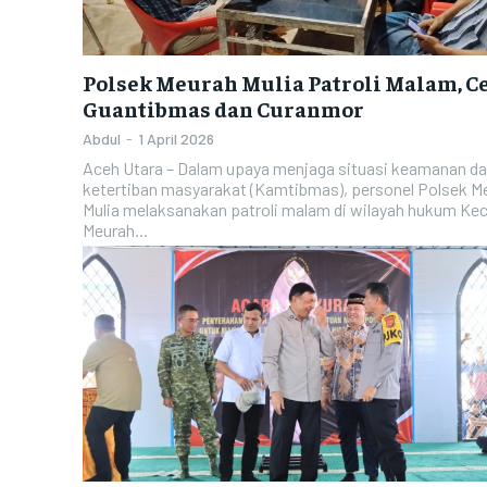
Polsek Meurah Mulia Patroli Malam, C
Guantibmas dan Curanmor
Abdul
-
1 April 2026
Aceh Utara – Dalam upaya menjaga situasi keamanan d
ketertiban masyarakat (Kamtibmas), personel Polsek M
Mulia melaksanakan patroli malam di wilayah hukum K
Meurah...