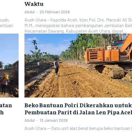
Waktu
Abdul
-
20 Februari 2026
syah,
Aceh Utara – Kapolda Aceh, Irjen Pol. Drs. Marzuki Ali 
bantuan
M.M., menegaskan bahwa pembangunan Jembatan Baile
Kecamatan Sawang, Kabupaten Aceh Utara, dapat...
patan
Beko Bantuan Polri Dikerahkan untuk
eh
Pembuatan Parit di Jalan Len Pipa Ace
Abdul
-
13 Januari 2026
Aceh Utara — Satu unit alat berat berupa beko bantuan 