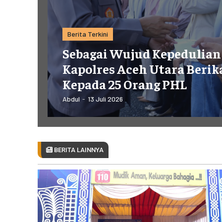
POLRES
POLRES
LAYANAN MASYARAKAT
LAYANAN MASYARAKAT
Berita Terkini
KONTAK
KONTAK
Sebagai Wujud Kepedulian
Kapolres Aceh Utara Berik
Kepada 25 Orang PHL
PENSAT
PENSAT
Abdul
-
13 Juli 2026
PPID
PPID
POLRI TV
POLRI TV
MAJALAH TBN
MAJALAH TBN
BERITA LAINNYA
SATKER
SATKER
IDWASDA
IDWASDA
RO LOG
RO LOG