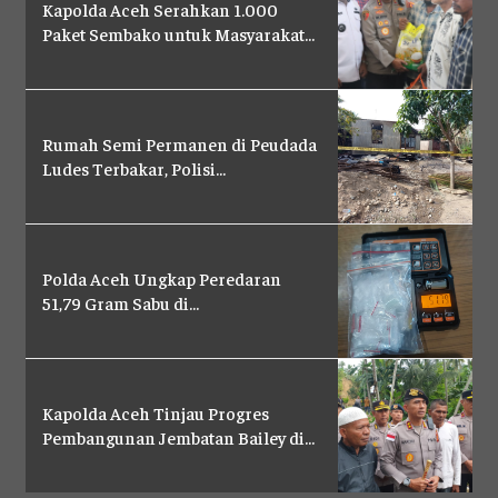
Kapolda Aceh Serahkan 1.000
PENSAT
PENSAT
Paket Sembako untuk Masyarakat...
PENSAT
PENSAT
SATKER
SATKER
SATKER
SATKER
POLRES
POLRES
POLRES
POLRES
LAYANAN MASYARAKAT
LAYANAN MASYARAKAT
Rumah Semi Permanen di Peudada
LAYANAN MASYARAKAT
LAYANAN MASYARAKAT
Ludes Terbakar, Polisi...
KONTAK
KONTAK
KONTAK
KONTAK
PENSAT
PENSAT
PENSAT
PENSAT
Polda Aceh Ungkap Peredaran
PPID
PPID
51,79 Gram Sabu di...
PPID
PPID
POLRI TV
POLRI TV
POLRI TV
POLRI TV
MAJALAH TBN
MAJALAH TBN
MAJALAH TBN
MAJALAH TBN
Kapolda Aceh Tinjau Progres
Pembangunan Jembatan Bailey di...
SATKER
SATKER
SATKER
SATKER