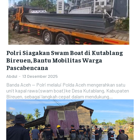
Polri Siagakan Swam Boat di Kutablang
Bireuen, Bantu Mobilitas Warga
Pascabencana
Abdul
-
13 Desember 2025
Banda Aceh — Polri melalui Polda Aceh mengerahkan satu
unit kapal rawa (swam boat) ke Desa Kutablang, Kabupaten
Bireuen, sebagai langkah cepat dalam mendukung...