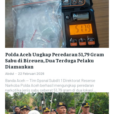
Polda Aceh Ungkap Peredaran 51,79 Gram
Sabu di Bireuen, Dua Terduga Pelaku
Diamankan
Abdul
-
22 Februari 2026
Banda Aceh — Tim Opsnal Subdit 1 Direktorat Reserse
Narkoba Polda Aceh berhasil mengungkap peredaran
narkotika jenis sabu seberat 51,79 gram di dua lokasi...