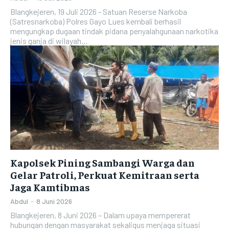
Blangkejeren, 19 Juli 2026 - Satuan Reserse Narkoba
(Satresnarkoba) Polres Gayo Lues kembali berhasil
mengungkap dugaan tindak pidana penyalahgunaan narkotika
jenis ganja di wilayah...
Kapolsek Pining Sambangi Warga dan
Gelar Patroli, Perkuat Kemitraan serta
Jaga Kamtibmas
Abdul
-
8 Juni 2026
Blangkejeren, 8 Juni 2026 – Dalam upaya mempererat
hubungan dengan masyarakat sekaligus menjaga situasi