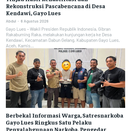
Rekonstruksi Pascabencana di Desa
Kendawi, Gayo Lues
Abdul
-
6 Agustus 2026
Gayo Lues – Wakil Presiden Republik Indonesia, Gibran
Rakabuming Raka, melakukan kunjungan kerja ke Desa
Kendawi, Kecamatan Dabun Gelang, Kabupaten Gayo Lues,
Aceh, Kamis...
Berbekal Informasi Warga, Satresnarkoba
Gayo Lues Ringkus Satu Pelaku
Penyalahgunaan Narkoba, Pengedar