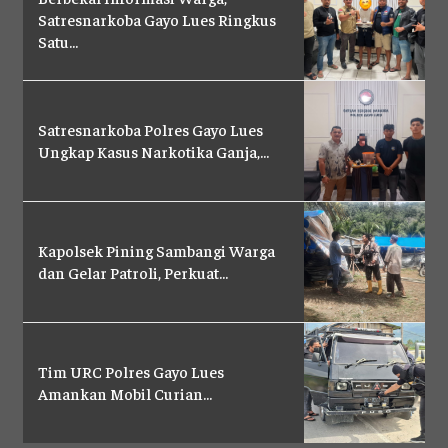
PENSAT
PENSAT
Satresnarkoba Gayo Lues Ringkus
PENSAT
PENSAT
Satu...
SATKER
SATKER
SATKER
SATKER
POLRES
POLRES
POLRES
POLRES
Satresnarkoba Polres Gayo Lues
LAYANAN MASYARAKAT
LAYANAN MASYARAKAT
LAYANAN MASYARAKAT
LAYANAN MASYARAKAT
Ungkap Kasus Narkotika Ganja,...
KONTAK
KONTAK
KONTAK
KONTAK
PENSAT
PENSAT
Kapolsek Pining Sambangi Warga
PENSAT
PENSAT
dan Gelar Patroli, Perkuat...
PPID
PPID
PPID
PPID
POLRI TV
POLRI TV
POLRI TV
POLRI TV
MAJALAH TBN
MAJALAH TBN
Tim URC Polres Gayo Lues
MAJALAH TBN
MAJALAH TBN
Amankan Mobil Curian...
SATKER
SATKER
SATKER
SATKER