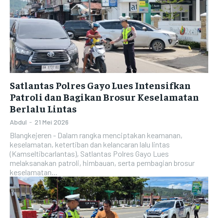
Satlantas Polres Gayo Lues Intensifkan
Patroli dan Bagikan Brosur Keselamatan
Berlalu Lintas
Abdul
-
21 Mei 2026
Blangkejeren - Dalam rangka menciptakan keamanan,
keselamatan, ketertiban dan kelancaran lalu lintas
(Kamseltibcarlantas), Satlantas Polres Gayo Lues
melaksanakan patroli, himbauan, serta pembagian brosur
keselamatan...