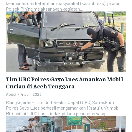
keamanan dan ketertiban masyarakat (kamtibmas), jajaran
Polsek Pining melaksanakan kegiatan...
Tim URC Polres Gayo Lues Amankan Mobil
Curian di Aceh Tenggara
Abdul
-
4 Juni 2026
Blangkejeren - Tim Unit Reaksi Cepat (URC) Satreskrim
Polres Gayo Lues berhasil mengamankan 1 (satu) unit mobil
Mitsubishi L300 hasil tindak pidana pencurian yang...