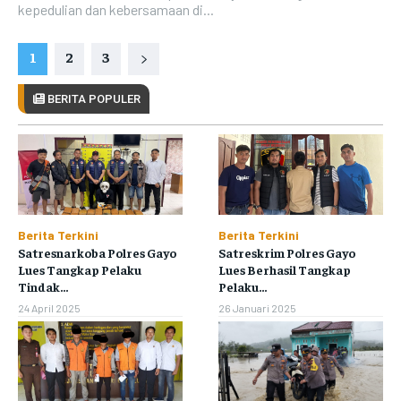
kepedulian dan kebersamaan di...
1
2
3
BERITA POPULER
Berita Terkini
Berita Terkini
Satresnarkoba Polres Gayo
Satreskrim Polres Gayo
Lues Tangkap Pelaku
Lues Berhasil Tangkap
Tindak...
Pelaku...
24 April 2025
26 Januari 2025