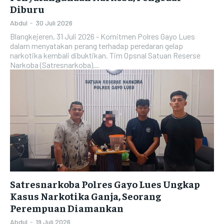
Diburu
Abdul
-
30 Juli 2026
Blangkejeren, 31 Juli 2026 - Komitmen Polres Gayo Lues
dalam menyatakan perang terhadap peredaran gelap
narkotika kembali dibuktikan. Tim Opsnal Satuan Reserse
Narkoba (Satresnarkoba)...
Satresnarkoba Polres Gayo Lues Ungkap
Kasus Narkotika Ganja, Seorang
Perempuan Diamankan
Abdul
-
19 Juli 2026