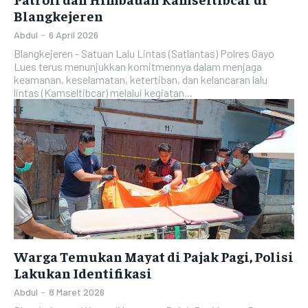
Blangkejeren
Abdul
-
6 April 2026
Blangkejeren - Satuan Lalu Lintas (Satlantas) Polres Gayo
Lues terus menunjukkan komitmennya dalam menjaga
keamanan, keselamatan, ketertiban, dan kelancaran lalu
lintas (Kamseltibcar) melalui kegiatan...
Warga Temukan Mayat di Pajak Pagi, Polisi
Lakukan Identifikasi
Abdul
-
8 Maret 2026