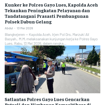
Kunker ke Polres Gayo Lues, Kapolda Aceh
Tekankan Peningkatan Pelayanan dan
Tandatangani Prasasti Pembangunan
Polsek Dabun Gelang
Abdul
-
13 Mei 2026
Blangkejeren — Kapolda Aceh, Irjen Pol Drs, Marzuki Ali
Basyah,. M.M, melaksanakan kunjungan kerja ke Polres Gayo
Lues, Rabu, 13 Mei 2026, dalam rangka...
Satlantas Polres Gayo Lues Gencarkan
Patroli dan Himbauan Kamseltibcar di