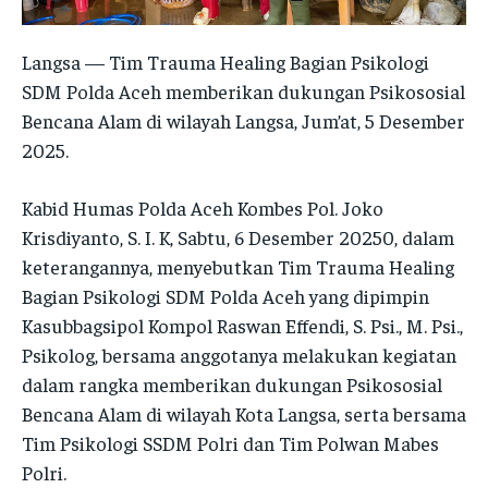
INFORMASI
INFORMASI
PENSAT
PENSAT
PENSAT
PENSAT
Langsa — Tim Trauma Healing Bagian Psikologi
SATKER
SATKER
SDM Polda Aceh memberikan dukungan Psikososial
SATKER
SATKER
POLRES
POLRES
Bencana Alam di wilayah Langsa, Jum’at, 5 Desember
POLRES
POLRES
2025.
LAYANAN MASYARAKAT
LAYANAN MASYARAKAT
LAYANAN MASYARAKAT
LAYANAN MASYARAKAT
KONTAK
KONTAK
Kabid Humas Polda Aceh Kombes Pol. Joko
KONTAK
KONTAK
Krisdiyanto, S. I. K, Sabtu, 6 Desember 20250, dalam
keterangannya, menyebutkan Tim Trauma Healing
PENSAT
PENSAT
PENSAT
PENSAT
Bagian Psikologi SDM Polda Aceh yang dipimpin
PPID
PPID
Kasubbagsipol Kompol Raswan Effendi, S. Psi., M. Psi.,
PPID
PPID
Psikolog, bersama anggotanya melakukan kegiatan
POLRI TV
POLRI TV
POLRI TV
POLRI TV
dalam rangka memberikan dukungan Psikososial
MAJALAH TBN
MAJALAH TBN
Bencana Alam di wilayah Kota Langsa, serta bersama
MAJALAH TBN
MAJALAH TBN
Tim Psikologi SSDM Polri dan Tim Polwan Mabes
SATKER
SATKER
Polri.