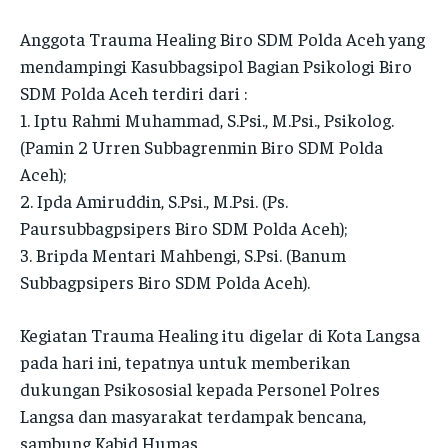
SATKER
SATKER
IDWASDA
IDWASDA
Anggota Trauma Healing Biro SDM Polda Aceh yang
IDWASDA
IDWASDA
mendampingi Kasubbagsipol Bagian Psikologi Biro
RO LOG
RO LOG
RO LOG
RO LOG
SDM Polda Aceh terdiri dari :
RO OPS
RO OPS
1. Iptu Rahmi Muhammad, S.Psi., M.Psi., Psikolog.
RO OPS
RO OPS
RO RENA
RO RENA
(Pamin 2 Urren Subbagrenmin Biro SDM Polda
RO RENA
RO RENA
Aceh);
RO SDM
RO SDM
2. Ipda Amiruddin, S.Psi., M.Psi. (Ps.
RO SDM
RO SDM
BID HUMAS
BID HUMAS
Paursubbagpsipers Biro SDM Polda Aceh);
BID HUMAS
BID HUMAS
3. Bripda Mentari Mahbengi, S.Psi. (Banum
BID PROPAM
BID PROPAM
BID PROPAM
BID PROPAM
Subbagpsipers Biro SDM Polda Aceh).
BID DOKKES
BID DOKKES
BID DOKKES
BID DOKKES
Kegiatan Trauma Healing itu digelar di Kota Langsa
POLRES
POLRES
pada hari ini, tepatnya untuk memberikan
POLRES
POLRES
dukungan Psikososial kepada Personel Polres
POLRESTA
POLRESTA
Langsa dan masyarakat terdampak bencana,
POLRESTA
POLRESTA
POLRES ACEH BESAR
POLRES ACEH BESAR
sambung Kabid Humas.