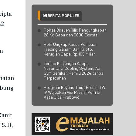
RO OPS
RO OPS
cipta
BERITA POPULER
RO RENA
RO RENA
22
RO SDM
RO SDM
Polres Bireuen Rilis Pengungkapan
28 Kg Sabu dan 5000 Ekstasi
BID HUMAS
BID HUMAS
Polri Ungkap Kasus Penipuan
am
Trading Saham Dan Kripto,
BID PROPAM
BID PROPAM
Kerugian Capai Rp 105 Miliar
BID DOKKES
BID DOKKES
Terima Kunjungan Kaops
Nusantara Cooling System, Aa
Gym Serukan Pemilu 2024 tanpa
amatan
Perpecahan
POLRES
POLRES
mbung
Program Beyond Trust Presisi TW
IV Wujudkan Visi Presisi Polri di
POLRESTA
POLRESTA
Asta Cita Prabowo
POLRES ACEH BESAR
POLRES ACEH BESAR
Kanit
POLRES PIDIE
POLRES PIDIE
S. H.,
POLRES PIDIE JAYA
POLRES PIDIE JAYA