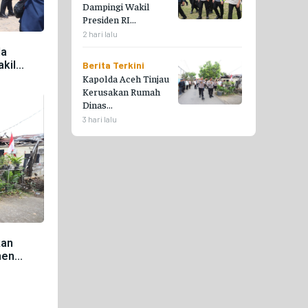
Dampingi Wakil
Presiden RI...
2 hari lalu
da
il...
Berita Terkini
Kapolda Aceh Tinjau
Kerusakan Rumah
Dinas...
3 hari lalu
kan
n...