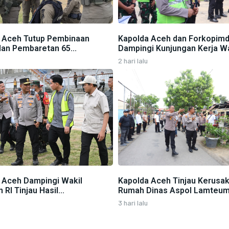
 Aceh Tutup Pembinaan
Kapolda Aceh dan Forkopim
dan Pembaretan 65...
Dampingi Kunjungan Kerja Wak
2 hari lalu
 Aceh Dampingi Wakil
Kapolda Aceh Tinjau Kerusa
 RI Tinjau Hasil...
Rumah Dinas Aspol Lamteume
3 hari lalu