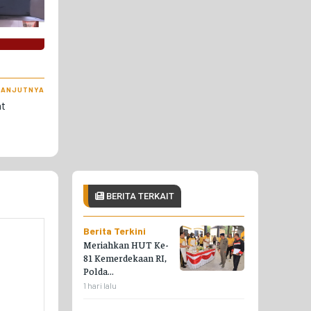
LANJUTNYA
at
BERITA TERKAIT
Berita Terkini
Meriahkan HUT Ke-
81 Kemerdekaan RI,
Polda...
1 hari lalu