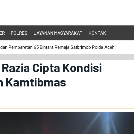
ER
POLRES
LAYANAN MASYARAKAT
KONTAK
 Kunjungan Kerja Wakil Presiden RI Gibran Rakabuming Raka di Ace
 Razia Cipta Kondisi
an Kamtibmas