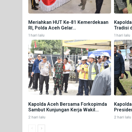
Meriahkan HUT Ke-81 Kemerdekaan
Kapolda
RI, Polda Aceh Gelar...
Tradisi 
1 hari lalu
1 hari lalu
Kapolda Aceh Bersama Forkopimda
Kapolda
Sambut Kunjungan Kerja Wakil...
Presiden
2 hari lalu
2 hari lalu