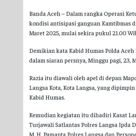
RO OPS
RO OPS
Banda Aceh – Dalam rangka Operasi Ketu
RO RENA
RO RENA
kondisi antisipasi ganguan Kamtibmas d
RO SDM
RO SDM
Maret 2025, mulai sekira pukul 21.00 Wi
BID HUMAS
BID HUMAS
Demikian kata Kabid Humas Polda Aceh Po
BID PROPAM
BID PROPAM
dalam siaran persnya, Minggu pagi, 23, 
BID DOKKES
BID DOKKES
Razia itu diawali oleh apel di depan Ma
POLRES
POLRES
Langsa Kota, Kota Langsa, yang dipimpin
POLRESTA
POLRESTA
Kabid Humas.
POLRES ACEH BESAR
POLRES ACEH BESAR
Kemudian kegiatan itu dihadiri Kasat Lanta
POLRES PIDIE
POLRES PIDIE
Turjawali Satlantas Polres Langsa Ipda D
POLRES PIDIE JAYA
POLRES PIDIE JAYA
M. H, Pamapta Polres Langsa dan Persone