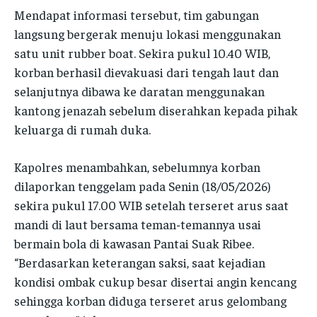
POLRES ACEH BESAR
POLRES ACEH BESAR
Mendapat informasi tersebut, tim gabungan
POLRES PIDIE
POLRES PIDIE
langsung bergerak menuju lokasi menggunakan
POLRES PIDIE
POLRES PIDIE
satu unit rubber boat. Sekira pukul 10.40 WIB,
POLRES PIDIE JAYA
POLRES PIDIE JAYA
POLRES PIDIE JAYA
POLRES PIDIE JAYA
korban berhasil dievakuasi dari tengah laut dan
POLRES BIREUEN
POLRES BIREUEN
selanjutnya dibawa ke daratan menggunakan
POLRES BIREUEN
POLRES BIREUEN
POLRES ACEH UTARA
POLRES ACEH UTARA
kantong jenazah sebelum diserahkan kepada pihak
POLRES ACEH UTARA
POLRES ACEH UTARA
keluarga di rumah duka.
POLRES ACEH TIMUR
POLRES ACEH TIMUR
POLRES ACEH TIMUR
POLRES ACEH TIMUR
POLRES ACEH TENGGARA
POLRES ACEH TENGGARA
Kapolres menambahkan, sebelumnya korban
POLRES ACEH TENGGARA
POLRES ACEH TENGGARA
dilaporkan tenggelam pada Senin (18/05/2026)
POLRES ACEH SELATAN
POLRES ACEH SELATAN
POLRES ACEH SELATAN
POLRES ACEH SELATAN
sekira pukul 17.00 WIB setelah terseret arus saat
POLRES ACEH BARAT
POLRES ACEH BARAT
mandi di laut bersama teman-temannya usai
POLRES ACEH BARAT
POLRES ACEH BARAT
POLRES NAGAN RAYA
POLRES NAGAN RAYA
bermain bola di kawasan Pantai Suak Ribee.
POLRES NAGAN RAYA
POLRES NAGAN RAYA
“Berdasarkan keterangan saksi, saat kejadian
POLRES ACEH JAYA
POLRES ACEH JAYA
kondisi ombak cukup besar disertai angin kencang
POLRES ACEH JAYA
POLRES ACEH JAYA
POLRES GAYO LUES
POLRES GAYO LUES
sehingga korban diduga terseret arus gelombang
POLRES GAYO LUES
POLRES GAYO LUES