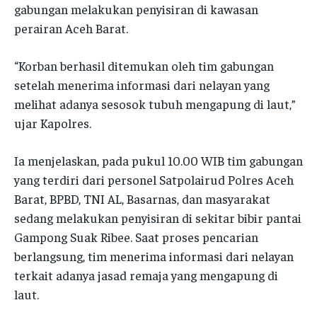
gabungan melakukan penyisiran di kawasan
SATKER
SATKER
IDWASDA
IDWASDA
perairan Aceh Barat.
IDWASDA
IDWASDA
RO LOG
RO LOG
“Korban berhasil ditemukan oleh tim gabungan
RO LOG
RO LOG
RO OPS
RO OPS
setelah menerima informasi dari nelayan yang
RO OPS
RO OPS
melihat adanya sesosok tubuh mengapung di laut,”
RO RENA
RO RENA
RO RENA
RO RENA
ujar Kapolres.
RO SDM
RO SDM
RO SDM
RO SDM
BID HUMAS
BID HUMAS
Ia menjelaskan, pada pukul 10.00 WIB tim gabungan
BID HUMAS
BID HUMAS
yang terdiri dari personel Satpolairud Polres Aceh
BID PROPAM
BID PROPAM
Barat, BPBD, TNI AL, Basarnas, dan masyarakat
BID PROPAM
BID PROPAM
BID DOKKES
BID DOKKES
sedang melakukan penyisiran di sekitar bibir pantai
BID DOKKES
BID DOKKES
Gampong Suak Ribee. Saat proses pencarian
berlangsung, tim menerima informasi dari nelayan
POLRES
POLRES
POLRES
POLRES
terkait adanya jasad remaja yang mengapung di
POLRESTA
POLRESTA
laut.
POLRESTA
POLRESTA
POLRES ACEH BESAR
POLRES ACEH BESAR