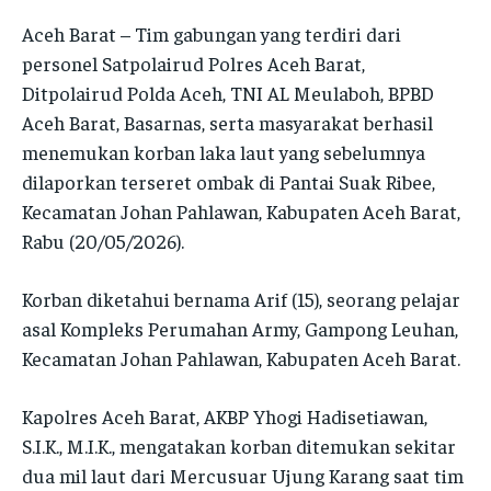
INFORMASI
INFORMASI
Aceh Barat – Tim gabungan yang terdiri dari
PENSAT
PENSAT
personel Satpolairud Polres Aceh Barat,
PENSAT
PENSAT
SATKER
SATKER
Ditpolairud Polda Aceh, TNI AL Meulaboh, BPBD
SATKER
SATKER
Aceh Barat, Basarnas, serta masyarakat berhasil
POLRES
POLRES
POLRES
POLRES
menemukan korban laka laut yang sebelumnya
LAYANAN MASYARAKAT
LAYANAN MASYARAKAT
dilaporkan terseret ombak di Pantai Suak Ribee,
LAYANAN MASYARAKAT
LAYANAN MASYARAKAT
KONTAK
KONTAK
Kecamatan Johan Pahlawan, Kabupaten Aceh Barat,
KONTAK
KONTAK
Rabu (20/05/2026).
PENSAT
PENSAT
Korban diketahui bernama Arif (15), seorang pelajar
PENSAT
PENSAT
asal Kompleks Perumahan Army, Gampong Leuhan,
PPID
PPID
PPID
PPID
Kecamatan Johan Pahlawan, Kabupaten Aceh Barat.
POLRI TV
POLRI TV
POLRI TV
POLRI TV
MAJALAH TBN
MAJALAH TBN
Kapolres Aceh Barat, AKBP Yhogi Hadisetiawan,
MAJALAH TBN
MAJALAH TBN
S.I.K., M.I.K., mengatakan korban ditemukan sekitar
dua mil laut dari Mercusuar Ujung Karang saat tim
SATKER
SATKER