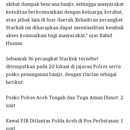
SATKER
SATKER
akibat dampak bencana banjir, sehingga masyarakat
SATKER
SATKER
kesulitan berkomunikasi dengan keluarga, kerabat,
IDWASDA
IDWASDA
atau pihak lain di luar daerah. Kehadiran perangkat
IDWASDA
IDWASDA
RO LOG
RO LOG
Starlink ini diharapkan dapat memfasilitasi kembali
RO LOG
RO LOG
akses komunikasi bagi masyarakat,” ujar Kabid
RO OPS
RO OPS
RO OPS
RO OPS
Humas.
RO RENA
RO RENA
RO RENA
RO RENA
RO SDM
RO SDM
Sebanyak 36 perangkat Starlink tersebut
RO SDM
RO SDM
ditempatkan pada 20 lokasi di jajaran Polres serta
BID HUMAS
BID HUMAS
posko penanganan banjir, dengan rincian sebagai
BID HUMAS
BID HUMAS
BID PROPAM
BID PROPAM
berikut:
BID PROPAM
BID PROPAM
BID DOKKES
BID DOKKES
Posko Polres Aceh Tengah dan Tugu Aman Dimot: 2
BID DOKKES
BID DOKKES
unit
POLRES
POLRES
POLRES
POLRES
Kawal PJR Ditlantas Polda Aceh di Pos Perbatasan: 1
POLRESTA
POLRESTA
unit
POLRESTA
POLRESTA