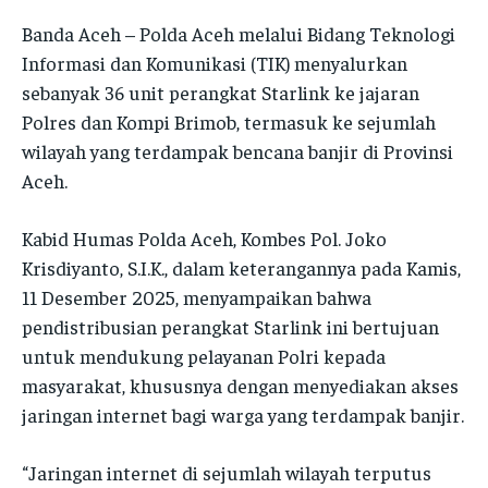
INFORMASI
INFORMASI
Banda Aceh – Polda Aceh melalui Bidang Teknologi
INFORMASI
INFORMASI
PENSAT
PENSAT
Informasi dan Komunikasi (TIK) menyalurkan
PENSAT
PENSAT
sebanyak 36 unit perangkat Starlink ke jajaran
SATKER
SATKER
Polres dan Kompi Brimob, termasuk ke sejumlah
SATKER
SATKER
POLRES
POLRES
wilayah yang terdampak bencana banjir di Provinsi
POLRES
POLRES
Aceh.
LAYANAN MASYARAKAT
LAYANAN MASYARAKAT
LAYANAN MASYARAKAT
LAYANAN MASYARAKAT
KONTAK
KONTAK
Kabid Humas Polda Aceh, Kombes Pol. Joko
KONTAK
KONTAK
Krisdiyanto, S.I.K., dalam keterangannya pada Kamis,
PENSAT
PENSAT
11 Desember 2025, menyampaikan bahwa
PENSAT
PENSAT
pendistribusian perangkat Starlink ini bertujuan
PPID
PPID
untuk mendukung pelayanan Polri kepada
PPID
PPID
POLRI TV
POLRI TV
masyarakat, khususnya dengan menyediakan akses
POLRI TV
POLRI TV
jaringan internet bagi warga yang terdampak banjir.
MAJALAH TBN
MAJALAH TBN
MAJALAH TBN
MAJALAH TBN
“Jaringan internet di sejumlah wilayah terputus