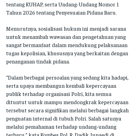
tentang KUHAP, serta Undang-Undang Nomor 1
SATKER
SATKER
Tahun 2026 tentang Penyesuaian Pidana Baru.
SATKER
SATKER
IDWASDA
IDWASDA
IDWASDA
IDWASDA
Menurutnya, sosialisasi hukum ini menjadi sarana
RO LOG
RO LOG
untuk menambah wawasan dan pengetahuan yang
RO LOG
RO LOG
RO OPS
RO OPS
sangat bermanfaat dalam mendukung pelaksanaan
RO OPS
RO OPS
tugas kepolisian, khususnya yang berkaitan dengan
RO RENA
RO RENA
RO RENA
RO RENA
penanganan tindak pidana.
RO SDM
RO SDM
RO SDM
RO SDM
BID HUMAS
BID HUMAS
“Dalam berbagai persoalan yang sedang kita hadapi,
BID HUMAS
BID HUMAS
serta upaya membangun kembali kepercayaan
BID PROPAM
BID PROPAM
publik terhadap organisasi Polri, kita semua
BID PROPAM
BID PROPAM
BID DOKKES
BID DOKKES
dituntut untuk mampu mendongkrak kepercayaan
BID DOKKES
BID DOKKES
tersebut secara signifikan melalui berbagai langkah
penguatan internal di tubuh Polri. Salah satunya
POLRES
POLRES
POLRES
POLRES
melalui pemahaman terhadap undang-undang
POLRESTA
POLRESTA
terbaru,” kata Kombes Pol. R. Dadik Junaedi di