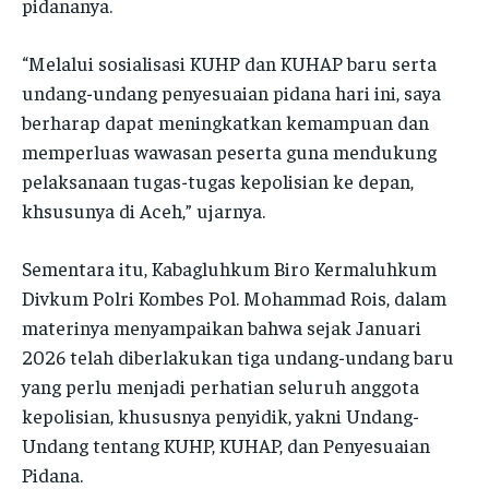
pidananya.
POLRES GAYO LUES
POLRES GAYO LUES
POLRES ACEH TENGAH
POLRES ACEH TENGAH
POLRES ACEH TENGAH
POLRES ACEH TENGAH
“Melalui sosialisasi KUHP dan KUHAP baru serta
POLRES ACEH TAMIANG
POLRES ACEH TAMIANG
undang-undang penyesuaian pidana hari ini, saya
POLRES ACEH TAMIANG
POLRES ACEH TAMIANG
berharap dapat meningkatkan kemampuan dan
POLRES ACEH SINGKIL
POLRES ACEH SINGKIL
POLRES ACEH SINGKIL
POLRES ACEH SINGKIL
memperluas wawasan peserta guna mendukung
POLRES ACEH TAMIANG
POLRES ACEH TAMIANG
pelaksanaan tugas-tugas kepolisian ke depan,
POLRES ACEH TAMIANG
POLRES ACEH TAMIANG
POLRES KOTA LANGSA
POLRES KOTA LANGSA
khsusunya di Aceh,” ujarnya.
POLRES KOTA LANGSA
POLRES KOTA LANGSA
POLRES KOTA LHOKSEUMAWE
POLRES KOTA LHOKSEUMAWE
Sementara itu, Kabagluhkum Biro Kermaluhkum
POLRES KOTA LHOKSEUMAWE
POLRES KOTA LHOKSEUMAWE
POLRES KOTA SABANG
POLRES KOTA SABANG
Divkum Polri Kombes Pol. Mohammad Rois, dalam
POLRES KOTA SABANG
POLRES KOTA SABANG
materinya menyampaikan bahwa sejak Januari
POLRES SIMEULUE
POLRES SIMEULUE
POLRES SIMEULUE
POLRES SIMEULUE
2026 telah diberlakukan tiga undang-undang baru
POLRES SUBULUSSALAM
POLRES SUBULUSSALAM
yang perlu menjadi perhatian seluruh anggota
POLRES SUBULUSSALAM
POLRES SUBULUSSALAM
POLRES BENER MERIAH
POLRES BENER MERIAH
kepolisian, khususnya penyidik, yakni Undang-
POLRES BENER MERIAH
POLRES BENER MERIAH
Undang tentang KUHP, KUHAP, dan Penyesuaian
Pidana.