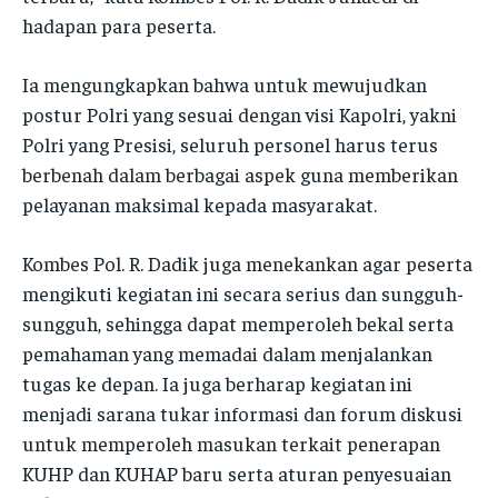
POLRESTA
POLRESTA
hadapan para peserta.
POLRES ACEH BESAR
POLRES ACEH BESAR
POLRES ACEH BESAR
POLRES ACEH BESAR
POLRES PIDIE
POLRES PIDIE
Ia mengungkapkan bahwa untuk mewujudkan
POLRES PIDIE
POLRES PIDIE
postur Polri yang sesuai dengan visi Kapolri, yakni
POLRES PIDIE JAYA
POLRES PIDIE JAYA
POLRES PIDIE JAYA
POLRES PIDIE JAYA
Polri yang Presisi, seluruh personel harus terus
POLRES BIREUEN
POLRES BIREUEN
berbenah dalam berbagai aspek guna memberikan
POLRES BIREUEN
POLRES BIREUEN
POLRES ACEH UTARA
POLRES ACEH UTARA
pelayanan maksimal kepada masyarakat.
POLRES ACEH UTARA
POLRES ACEH UTARA
POLRES ACEH TIMUR
POLRES ACEH TIMUR
Kombes Pol. R. Dadik juga menekankan agar peserta
POLRES ACEH TIMUR
POLRES ACEH TIMUR
POLRES ACEH TENGGARA
POLRES ACEH TENGGARA
mengikuti kegiatan ini secara serius dan sungguh-
POLRES ACEH TENGGARA
POLRES ACEH TENGGARA
sungguh, sehingga dapat memperoleh bekal serta
POLRES ACEH SELATAN
POLRES ACEH SELATAN
POLRES ACEH SELATAN
POLRES ACEH SELATAN
pemahaman yang memadai dalam menjalankan
POLRES ACEH BARAT
POLRES ACEH BARAT
tugas ke depan. Ia juga berharap kegiatan ini
POLRES ACEH BARAT
POLRES ACEH BARAT
POLRES NAGAN RAYA
POLRES NAGAN RAYA
menjadi sarana tukar informasi dan forum diskusi
POLRES NAGAN RAYA
POLRES NAGAN RAYA
untuk memperoleh masukan terkait penerapan
POLRES ACEH JAYA
POLRES ACEH JAYA
KUHP dan KUHAP baru serta aturan penyesuaian
POLRES ACEH JAYA
POLRES ACEH JAYA
POLRES GAYO LUES
POLRES GAYO LUES