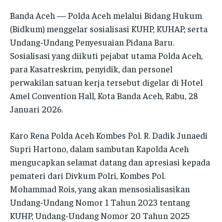
NEWS
NEWS
Banda Aceh — Polda Aceh melalui Bidang Hukum
INFORMASI
INFORMASI
INFORMASI
INFORMASI
(Bidkum) menggelar sosialisasi KUHP, KUHAP, serta
PENSAT
PENSAT
Undang-Undang Penyesuaian Pidana Baru.
PENSAT
PENSAT
SATKER
SATKER
Sosialisasi yang diikuti pejabat utama Polda Aceh,
SATKER
SATKER
para Kasatreskrim, penyidik, dan personel
POLRES
POLRES
perwakilan satuan kerja tersebut digelar di Hotel
POLRES
POLRES
LAYANAN MASYARAKAT
LAYANAN MASYARAKAT
Amel Convention Hall, Kota Banda Aceh, Rabu, 28
LAYANAN MASYARAKAT
LAYANAN MASYARAKAT
Januari 2026.
KONTAK
KONTAK
KONTAK
KONTAK
Karo Rena Polda Aceh Kombes Pol. R. Dadik Junaedi
PENSAT
PENSAT
Supri Hartono, dalam sambutan Kapolda Aceh
PENSAT
PENSAT
mengucapkan selamat datang dan apresiasi kepada
PPID
PPID
PPID
PPID
pemateri dari Divkum Polri, Kombes Pol.
POLRI TV
POLRI TV
Mohammad Rois, yang akan mensosialisasikan
POLRI TV
POLRI TV
MAJALAH TBN
MAJALAH TBN
Undang-Undang Nomor 1 Tahun 2023 tentang
MAJALAH TBN
MAJALAH TBN
KUHP, Undang-Undang Nomor 20 Tahun 2025