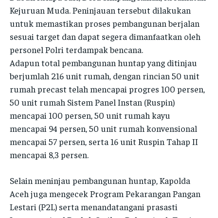
POLRESTA
POLRESTA
Kejuruan Muda. Peninjauan tersebut dilakukan
POLRESTA
POLRESTA
untuk memastikan proses pembangunan berjalan
POLRES ACEH BESAR
POLRES ACEH BESAR
POLRES ACEH BESAR
POLRES ACEH BESAR
sesuai target dan dapat segera dimanfaatkan oleh
POLRES PIDIE
POLRES PIDIE
personel Polri terdampak bencana.
POLRES PIDIE
POLRES PIDIE
POLRES PIDIE JAYA
POLRES PIDIE JAYA
Adapun total pembangunan huntap yang ditinjau
POLRES PIDIE JAYA
POLRES PIDIE JAYA
berjumlah 216 unit rumah, dengan rincian 50 unit
POLRES BIREUEN
POLRES BIREUEN
rumah precast telah mencapai progres 100 persen,
POLRES BIREUEN
POLRES BIREUEN
POLRES ACEH UTARA
POLRES ACEH UTARA
50 unit rumah Sistem Panel Instan (Ruspin)
POLRES ACEH UTARA
POLRES ACEH UTARA
mencapai 100 persen, 50 unit rumah kayu
POLRES ACEH TIMUR
POLRES ACEH TIMUR
POLRES ACEH TIMUR
POLRES ACEH TIMUR
mencapai 94 persen, 50 unit rumah konvensional
POLRES ACEH TENGGARA
POLRES ACEH TENGGARA
mencapai 57 persen, serta 16 unit Ruspin Tahap II
POLRES ACEH TENGGARA
POLRES ACEH TENGGARA
POLRES ACEH SELATAN
POLRES ACEH SELATAN
mencapai 8,3 persen.
POLRES ACEH SELATAN
POLRES ACEH SELATAN
POLRES ACEH BARAT
POLRES ACEH BARAT
Selain meninjau pembangunan huntap, Kapolda
POLRES ACEH BARAT
POLRES ACEH BARAT
POLRES NAGAN RAYA
POLRES NAGAN RAYA
Aceh juga mengecek Program Pekarangan Pangan
POLRES NAGAN RAYA
POLRES NAGAN RAYA
Lestari (P2L) serta menandatangani prasasti
POLRES ACEH JAYA
POLRES ACEH JAYA
POLRES ACEH JAYA
POLRES ACEH JAYA