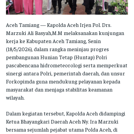
NEWS
NEWS
NEWS
NEWS
INFORMASI
INFORMASI
INFORMASI
INFORMASI
Aceh Tamiang — Kapolda Aceh Irjen Pol. Drs.
PENSAT
PENSAT
Marzuki Ali Basyah,M.M melaksanakan kunjungan
PENSAT
PENSAT
SATKER
SATKER
kerja ke Kabupaten Aceh Tamiang, Senin
SATKER
SATKER
(18/5/2026), dalam rangka meninjau progres
POLRES
POLRES
POLRES
POLRES
pembangunan Hunian Tetap (Huntap) Polri
LAYANAN MASYARAKAT
LAYANAN MASYARAKAT
pascabencana hidrometeorologi serta memperkuat
LAYANAN MASYARAKAT
LAYANAN MASYARAKAT
KONTAK
KONTAK
sinergi antara Polri, pemerintah daerah, dan unsur
KONTAK
KONTAK
Forkopimda guna mendukung pelayanan kepada
masyarakat dan menjaga stabilitas keamanan
PENSAT
PENSAT
wilayah.
PENSAT
PENSAT
PPID
PPID
PPID
PPID
Dalam kegiatan tersebut, Kapolda Aceh didampingi
POLRI TV
POLRI TV
Ketua Bhayangkari Daerah Aceh Ny. Ira Marzuki
POLRI TV
POLRI TV
MAJALAH TBN
MAJALAH TBN
bersama sejumlah pejabat utama Polda Aceh, di
MAJALAH TBN
MAJALAH TBN