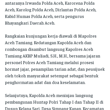
antaranya Irwasda Polda Aceh, Karorena Polda
Aceh, Karolog Polda Aceh, Dirlantas Polda Aceh,
SATKER
SATKER
SATKER
SATKER
Kabid Humas Polda Aceh, serta pengurus
IDWASDA
IDWASDA
Bhayangkari Daerah Aceh.
IDWASDA
IDWASDA
RO LOG
RO LOG
RO LOG
RO LOG
Rangkaian kunjungan kerja diawali di Mapolres
RO OPS
RO OPS
Aceh Tamiang. Kedatangan Kapolda Aceh dan
RO OPS
RO OPS
RO RENA
RO RENA
rombongan disambut langsung Kapolres Aceh
RO RENA
RO RENA
Tamiang AKBP Muliadi, S.H., M.H., bersama jajaran
RO SDM
RO SDM
personel Polres Aceh Tamiang melalui prosesi
RO SDM
RO SDM
BID HUMAS
BID HUMAS
hormat jajar, penampilan tarian adat, dan peusijuek
BID HUMAS
BID HUMAS
oleh tokoh masyarakat setempat sebagai bentuk
BID PROPAM
BID PROPAM
BID PROPAM
BID PROPAM
penghormatan adat dan doa keselamatan.
BID DOKKES
BID DOKKES
BID DOKKES
BID DOKKES
Selanjutnya, Kapolda Aceh meninjau langsung
POLRES
POLRES
pembangunan Huntap Polri Tahap I dan Tahap II di
POLRES
POLRES
Dusun Kelapa Sari, Desa Simpang Kanan, Kecamatan