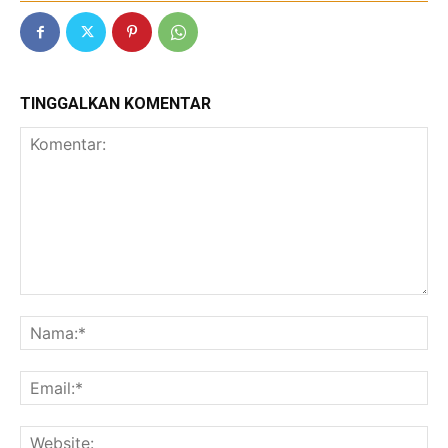
TINGGALKAN KOMENTAR
Komentar:
Na
Ema
Web