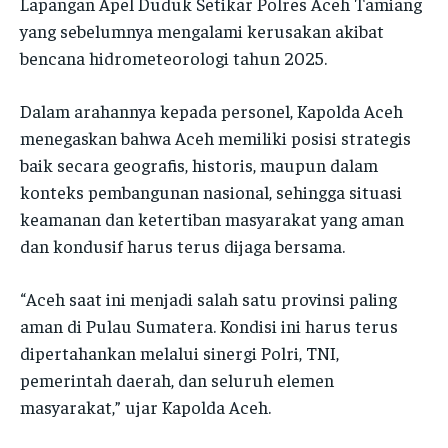
Lapangan Apel Duduk Setikar Polres Aceh Tamiang
POLRES GAYO LUES
POLRES GAYO LUES
yang sebelumnya mengalami kerusakan akibat
POLRES GAYO LUES
POLRES GAYO LUES
POLRES ACEH TENGAH
POLRES ACEH TENGAH
bencana hidrometeorologi tahun 2025.
POLRES ACEH TENGAH
POLRES ACEH TENGAH
POLRES ACEH TAMIANG
POLRES ACEH TAMIANG
Dalam arahannya kepada personel, Kapolda Aceh
POLRES ACEH TAMIANG
POLRES ACEH TAMIANG
POLRES ACEH SINGKIL
POLRES ACEH SINGKIL
menegaskan bahwa Aceh memiliki posisi strategis
POLRES ACEH SINGKIL
POLRES ACEH SINGKIL
baik secara geografis, historis, maupun dalam
POLRES ACEH TAMIANG
POLRES ACEH TAMIANG
POLRES ACEH TAMIANG
POLRES ACEH TAMIANG
konteks pembangunan nasional, sehingga situasi
POLRES KOTA LANGSA
POLRES KOTA LANGSA
keamanan dan ketertiban masyarakat yang aman
POLRES KOTA LANGSA
POLRES KOTA LANGSA
dan kondusif harus terus dijaga bersama.
POLRES KOTA LHOKSEUMAWE
POLRES KOTA LHOKSEUMAWE
POLRES KOTA LHOKSEUMAWE
POLRES KOTA LHOKSEUMAWE
POLRES KOTA SABANG
POLRES KOTA SABANG
“Aceh saat ini menjadi salah satu provinsi paling
POLRES KOTA SABANG
POLRES KOTA SABANG
POLRES SIMEULUE
POLRES SIMEULUE
aman di Pulau Sumatera. Kondisi ini harus terus
POLRES SIMEULUE
POLRES SIMEULUE
dipertahankan melalui sinergi Polri, TNI,
POLRES SUBULUSSALAM
POLRES SUBULUSSALAM
pemerintah daerah, dan seluruh elemen
POLRES SUBULUSSALAM
POLRES SUBULUSSALAM
POLRES BENER MERIAH
POLRES BENER MERIAH
masyarakat,” ujar Kapolda Aceh.
POLRES BENER MERIAH
POLRES BENER MERIAH